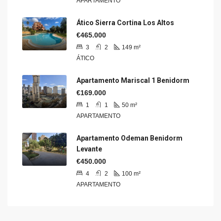
APARTAMENTO
Ático Sierra Cortina Los Altos
€465.000
3
2
149
m²
ÁTICO
Apartamento Mariscal 1 Benidorm
€169.000
1
1
50
m²
APARTAMENTO
Apartamento Odeman Benidorm
Levante
€450.000
4
2
100
m²
APARTAMENTO