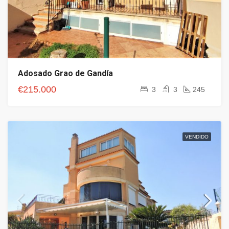
Adosado Grao de Gandía
€215.000
3
3
245
VENDIDO