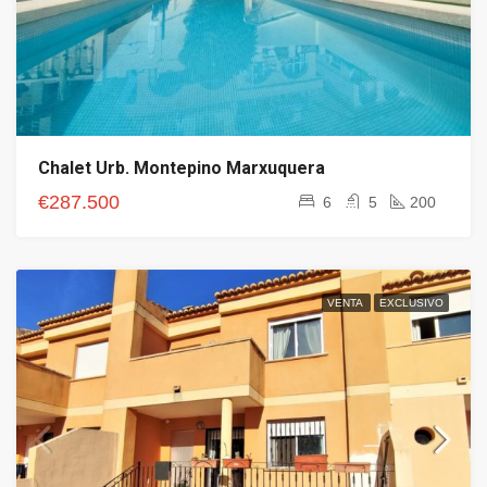
Chalet Urb. Montepino Marxuquera
€287.500
6
5
200
VENTA
EXCLUSIVO