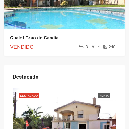
Chalet Grao de Gandia
VENDIDO
3
4
240
Destacado
ENTA
DESTACADO
VENTA
DE