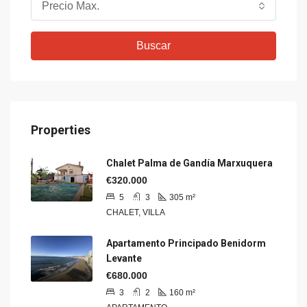
Precio Max.
Buscar
Properties
Chalet Palma de Gandía Marxuquera
€320.000
5
3
305
m²
CHALET, VILLA
Apartamento Principado Benidorm
Levante
€680.000
3
2
160
m²