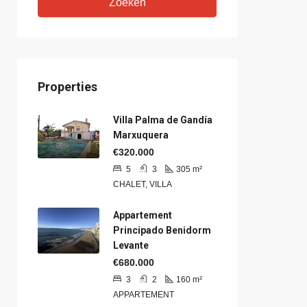
Zoeken
Properties
Villa Palma de Gandía
Marxuquera
€320.000
5
3
305
m²
CHALET, VILLA
Appartement
Principado Benidorm
Levante
€680.000
3
2
160
m²
APPARTEMENT