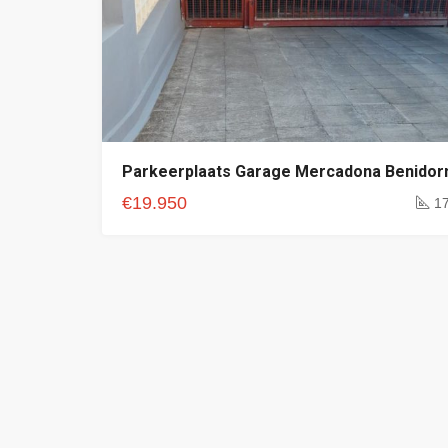
Parkeerplaats Garage Mercadona Benido
€19.950
1