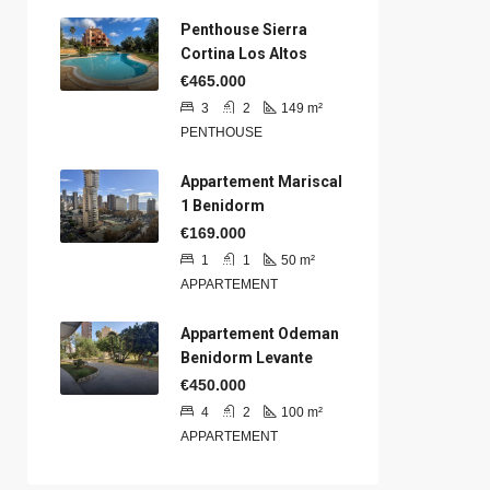
Penthouse Sierra
Cortina Los Altos
€465.000
3
2
149
m²
PENTHOUSE
Appartement Mariscal
1 Benidorm
€169.000
1
1
50
m²
APPARTEMENT
Appartement Odeman
Benidorm Levante
€450.000
4
2
100
m²
APPARTEMENT