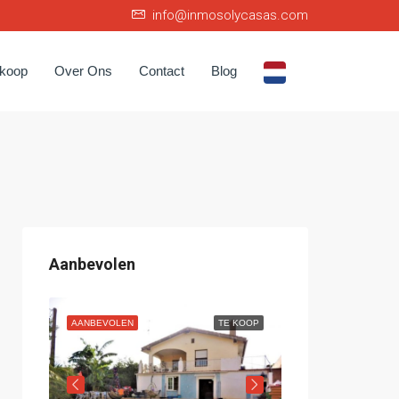
info@inmosolycasas.com
rkoop
Over Ons
Contact
Blog
Aanbevolen
 KOOP
AANBEVOLEN
TE KOOP
AANBEVOLEN