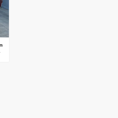
€450.000
rm
7