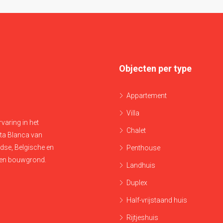
Objecten per type
Appartement
Villa
varing in het
Chalet
ta Blanca van
ndse, Belgische en
Penthouse
 en bouwgrond.
Landhuis
Duplex
Half-vrijstaand huis
Rijtjeshuis