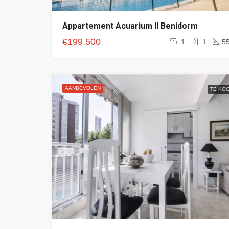
Appartement Acuarium II Benidorm
€199.500
1
1
5
AANBEVOLEN
TE KO