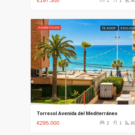
€197.500
1
1
5
AANBEVOLEN
TE KOOP
EXCLUSI
Torresol Avenida del Mediterráneo
€295.000
2
1
6