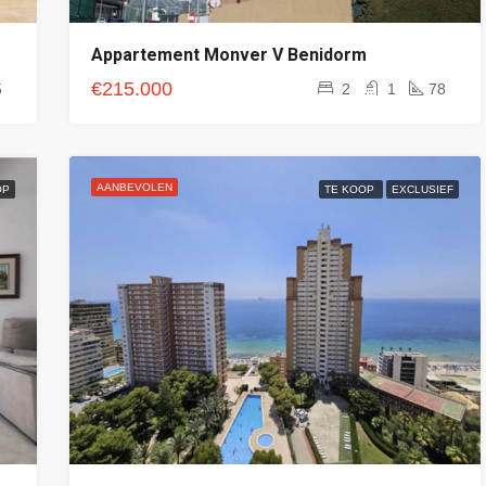
Appartement Monver V Benidorm
€215.000
5
2
1
78
AANBEVOLEN
OP
TE KOOP
EXCLUSIEF