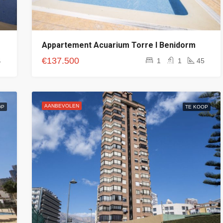
Appartement Acuarium Torre I Benidorm
€137.500
4
1
1
45
AANBEVOLEN
OP
TE KOOP