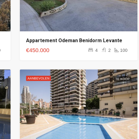
Appartement Odeman Benidorm Levante
€450.000
0
4
2
100
AANBEVOLEN
OP
TE KOOP