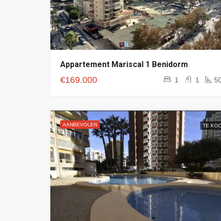
Appartement Mariscal 1 Benidorm
€169.000
1
1
5
AANBEVOLEN
TE KO