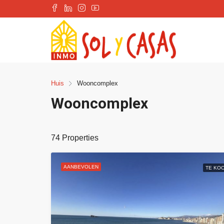
Huis
Wooncomplex
Wooncomplex
74 Properties
AANBEVOLEN
TE KO