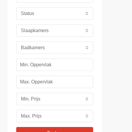
Status
Slaapkamers
Badkamers
Min. Prijs
Max. Prijs