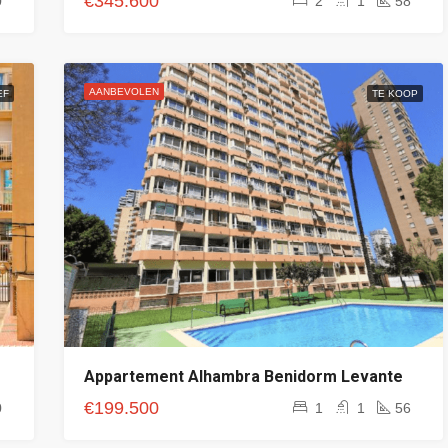
€345.600
0
2
1
58
AANBEVOLEN
EF
TE KOOP
Appartement Alhambra Benidorm Levante
€199.500
0
1
1
56