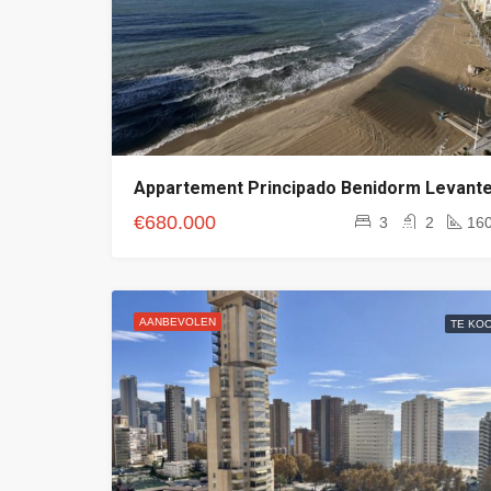
Appartement Principado Benidorm Levant
€680.000
3
2
16
AANBEVOLEN
TE KO