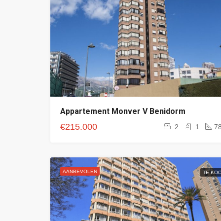
Appartement Monver V Benidorm
€215.000
2
1
7
AANBEVOLEN
TE KO