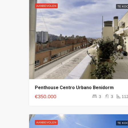
AANBEVOLEN
TE KO
Penthouse Centro Urbano Benidorm
€350.000
3
3
11
AANBEVOLEN
TE KO