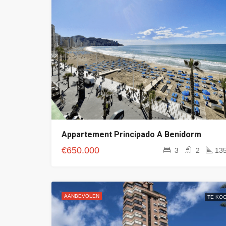
Appartement Principado A Benidorm
€650.000
3
2
13
AANBEVOLEN
TE KO