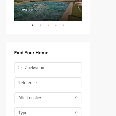
€320.000
€680.000
Find Your Home
Alle Locaties
Type