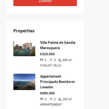
Zoeken
Properties
Villa Palma de Gandía
Marxuquera
€320.000
5
3
305
m²
CHALET, VILLA
Appartement
Principado Benidorm
Levante
€680.000
3
2
160
m²
APPARTEMENT