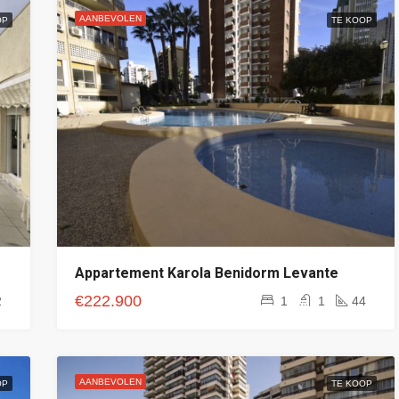
AANBEVOLEN
OP
TE KOOP
Appartement Karola Benidorm Levante
€222.900
2
1
1
44
AANBEVOLEN
OP
TE KOOP