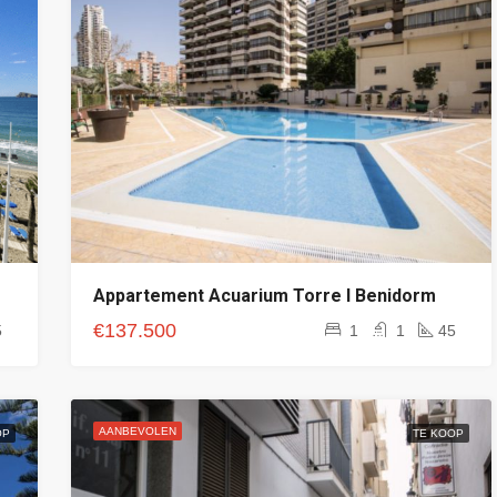
Appartement Acuarium Torre I Benidorm
€137.500
5
1
1
45
AANBEVOLEN
OP
TE KOOP