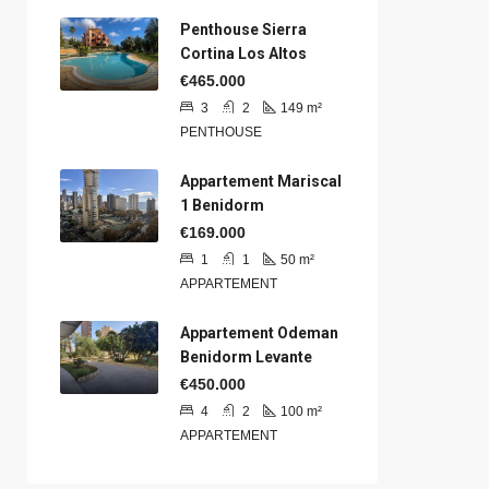
Penthouse Sierra
Cortina Los Altos
€465.000
3
2
149
m²
PENTHOUSE
Appartement Mariscal
1 Benidorm
€169.000
1
1
50
m²
APPARTEMENT
Appartement Odeman
Benidorm Levante
€450.000
4
2
100
m²
APPARTEMENT