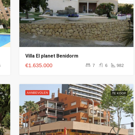
Villa El planet Benidorm
€1.635.000
6
7
6
982
AANBEVOLEN
OP
TE KOOP