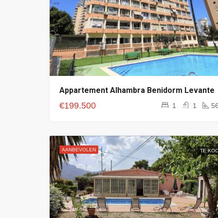
Appartement Alhambra Benidorm Levante
€199.500
1
1
5
AANBEVOLEN
TE KO