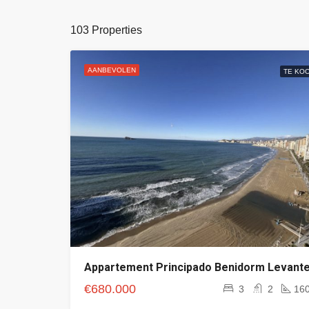
103 Properties
AANBEVOLEN
TE KO
Appartement Principado Benidorm Levant
€680.000
3
2
16