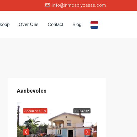
info@inmosolycasas.com
rkoop
Over Ons
Contact
Blog
Aanbevolen
 KOOP
AANBEVOLEN
TE KOOP
AANBEVOLEN