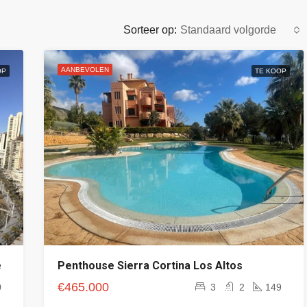
Sorteer op:
Standaard volgorde
AANBEVOLEN
OP
TE KOOP
e
Penthouse Sierra Cortina Los Altos
€465.000
0
3
2
149