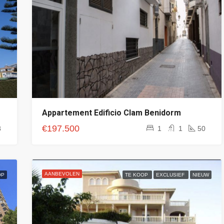
Appartement Edificio Clam Benidorm
€197.500
8
1
1
50
AANBEVOLEN
OP
TE KOOP
EXCLUSIEF
NIEUW