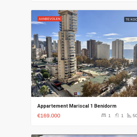
AANBEVOLEN
TE KO
Appartement Mariscal 1 Benidorm
€169.000
1
1
5