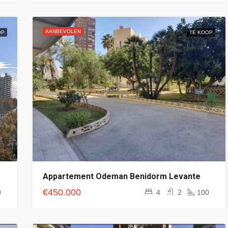
AANBEVOLEN
OP
TE KOOP
Appartement Odeman Benidorm Levante
€450.000
0
4
2
100