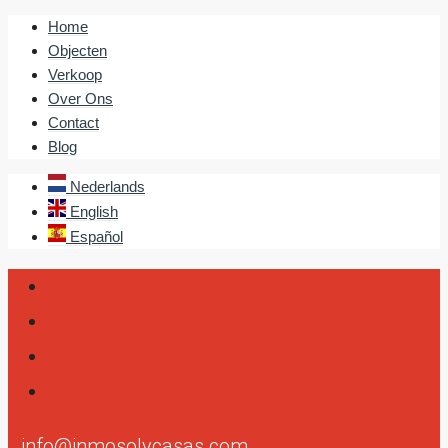
Home
Objecten
Verkoop
Over Ons
Contact
Blog
Nederlands
English
Español
info@inmosolycasas.com