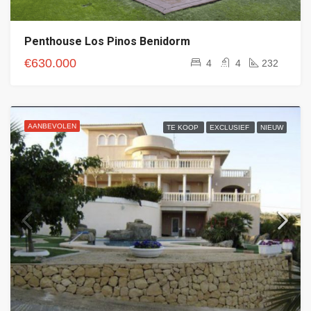
Penthouse Los Pinos Benidorm
€630.000
4
4
232
AANBEVOLEN
TE KOOP
EXCLUSIEF
NIEUW