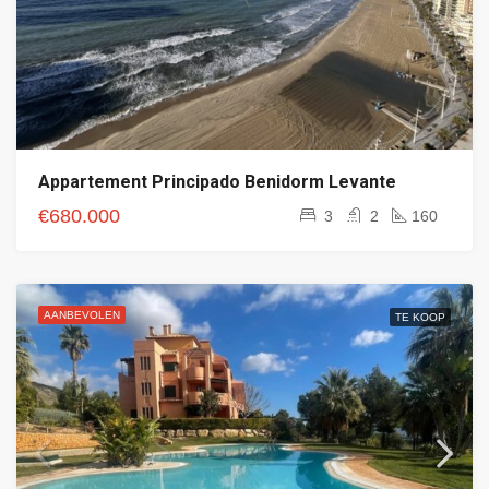
Appartement Principado Benidorm Levante
€680.000
3
2
160
AANBEVOLEN
TE KOOP