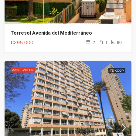
Torresol Avenida del Mediterráneo
€295.000
2
1
60
AANBEVOLEN
TE KOOP