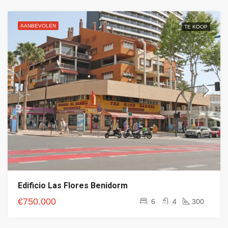
AANBEVOLEN
TE KOOP
Edificio Las Flores Benidorm
€750.000
6
4
300