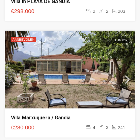
Villa in PLAYA DE GANDIA
€298.000
2
2
203
AANBEVOLEN
TE KOOP
Villa Marxuquera / Gandia
€280.000
4
3
241