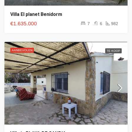
Villa El planet Benidorm
€1.635.000
7
6
982
AANBEVOLEN
TE KOOP