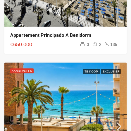
Appartement Principado A Benidorm
€650.000
3
2
135
AANBEVOLEN
TE KOOP
EXCLUSIEF