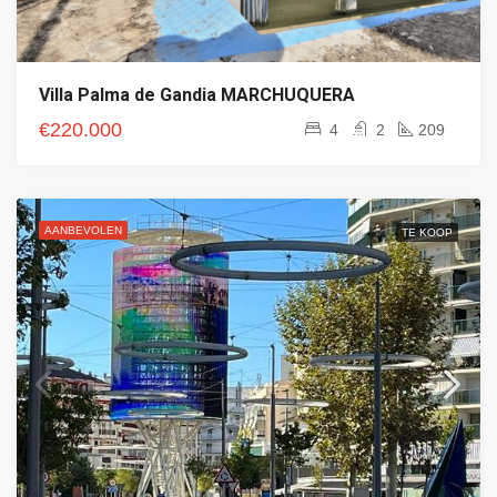
Villa Palma de Gandia MARCHUQUERA
€220.000
4
2
209
AANBEVOLEN
TE KOOP