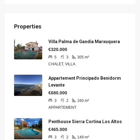
Properties
Villa Palma de Gandía Marxuquera
€320.000
5
3
305
m²
CHALET, VILLA
Appartement Principado Benidorm
Levante
€680.000
3
2
160
m²
APPARTEMENT
Penthouse Sierra Cortina Los Altos
€465.000
3
2
149
m²