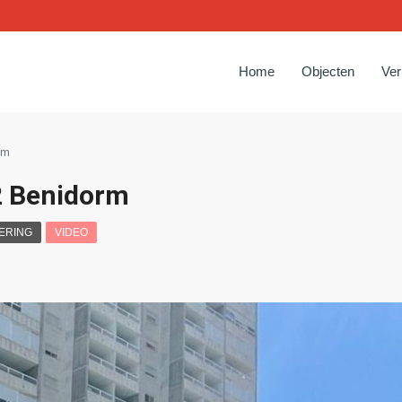
Home
Objecten
Ve
rm
2 Benidorm
ERING
VIDEO