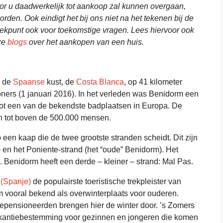
oor u daadwerkelijk tot aankoop zal kunnen overgaan,
den. Ook eindigt het bij ons niet na het tekenen bij de
reekpunt ook voor toekomstige vragen. Lees hiervoor ook
ze
blogs
over het aankopen van een huis.
 de
Spaanse
kust, de
Costa Blanca
, op 41 kilometer
ners (1 januari 2016). In het verleden was Benidorm een
d tot een van de bekendste badplaatsen in Europa. De
n tot boven de 500.000 mensen.
 een kaap die de twee grootste stranden scheidt. Dit zijn
 en het Poniente-strand (het “oude” Benidorm). Het
. Benidorm heeft een derde – kleiner – strand: Mal Pas.
 (Spanje)
de populairste toeristische trekpleister van
m vooral bekend als overwinterplaats voor ouderen.
epensioneerden brengen hier de winter door. ’s Zomers
akantiebestemming voor gezinnen en jongeren die komen