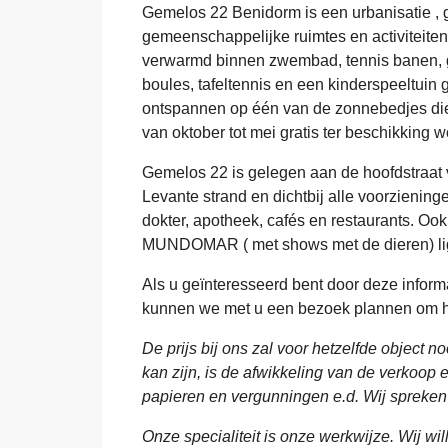
Gemelos 22 Benidorm is een urbanisatie , 
gemeenschappelijke ruimtes en activiteit
verwarmd binnen zwembad, tennis banen, gra
boules, tafeltennis en een kinderspeeltuin 
ontspannen op één van de zonnebedjes die 
van oktober tot mei gratis ter beschikking 
Gemelos 22 is gelegen aan de hoofdstraat 
Levante strand en dichtbij alle voorzienin
dokter, apotheek, cafés en restaurants. 
MUNDOMAR ( met shows met de dieren) ligg
Als u geïnteresseerd bent door deze informa
kunnen we met u een bezoek plannen om he
De prijs bij ons zal voor hetzelfde object n
kan zijn, is de afwikkeling van de verkoop e
papieren en vergunningen e.d. Wij spreke
Onze specialiteit is onze werkwijze. Wij wi