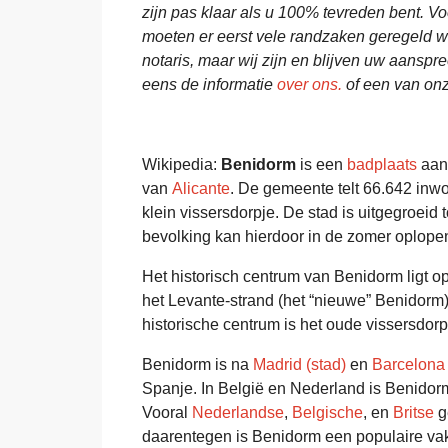
zijn pas klaar als u 100% tevreden bent. V
moeten er eerst vele randzaken geregeld wor
notaris, maar wij zijn en blijven uw aansp
eens de informatie
over ons.
of een van on
Wikipedia:
Benidorm
is een
badplaats
aan
van
Alicante
. De gemeente telt 66.642 inwo
klein vissersdorpje. De stad is uitgegroei
bevolking kan hierdoor in de zomer oplope
Het historisch centrum van Benidorm ligt op
het Levante-strand (het “nieuwe” Benidorm)
historische centrum is het oude vissersdorp
Benidorm is na
Madrid (stad)
en
Barcelona
Spanje. In België en Nederland is Benidor
Vooral
Nederlandse
,
Belgische
, en
Britse
g
daarentegen is Benidorm een populaire v