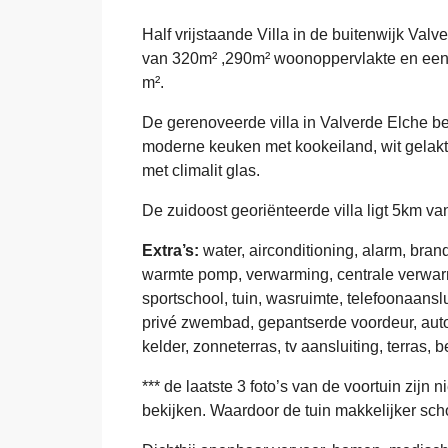
Half vrijstaande Villa in de buitenwijk Val
van 320m² ,290m² woonoppervlakte en een 
m².
De gerenoveerde villa in Valverde Elche bes
moderne keuken met kookeiland, wit gelakt 
met climalit glas.
De zuidoost georiënteerde villa ligt 5km van
Extra’s:
water, airconditioning, alarm, bran
warmte pomp, verwarming, centrale verwarm
sportschool, tuin, wasruimte, telefoonaanslu
privé zwembad, gepantserde voordeur, automa
kelder, zonneterras, tv aansluiting, terras, 
*** de laatste 3 foto’s van de voortuin zijn
bekijken. Waardoor de tuin makkelijker sch