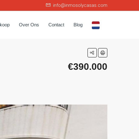
info@inmosolycasas.com
rkoop
Over Ons
Contact
Blog
€390.000