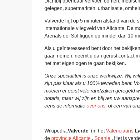
Dichtbij openbaar vervoer, bomen, medische 
gelegen, supermarkten, urbanisatie, omheind,
Valverde ligt op 5 minuten afstand van de 
internationale vliegveld van Alicante. De 
Arenals del Sol liggen op minder dan 10 mi
Als u geïnteresseerd bent door het bekijken 
gaan nemen, neemt u dan gerust contact m
het met eigen ogen te gaan bekijken.
Onze specialiteit is onze werkwijze. Wij wi
zijn pas klaar als u 100% tevreden bent. V
moeten er eerst vele randzaken geregeld wor
notaris, maar wij zijn en blijven uw aansp
eens de informatie
over ons.
of een van on
Wikipedia:
Valverde
(in het
Valenciaans
La
de
provincie Alicante
,
Spanje
. Het is verd