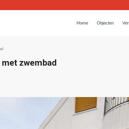
Home
Objecten
Ve
ad
io met zwembad