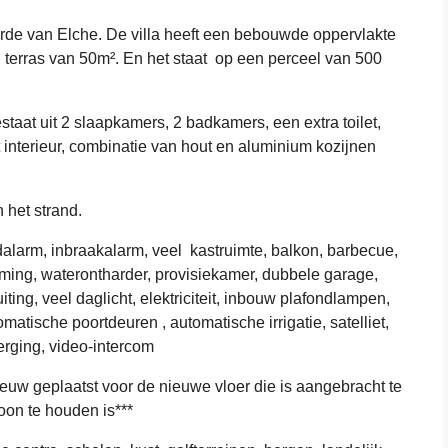
verde van Elche. De villa heeft een bebouwde oppervlakte
terras van 50m². En het staat op een perceel van 500
taat uit 2 slaapkamers, 2 badkamers, een extra toilet,
interieur, combinatie van hout en aluminium kozijnen
 het strand.
dalarm, inbraakalarm, veel kastruimte, balkon, barbecue,
ing, waterontharder, provisiekamer, dubbele garage,
iting, veel daglicht, elektriciteit, inbouw plafondlampen,
tische poortdeuren , automatische irrigatie, satelliet,
berging, video-intercom
 nieuw geplaatst voor de nieuwe vloer die is aangebracht te
oon te houden is***