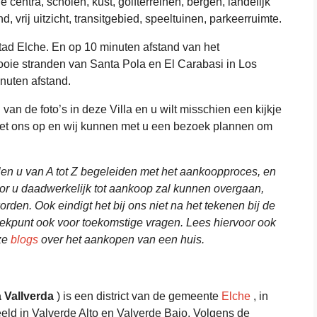
centra, scholen, kust, golfterreinen, bergen, landelijk
 vrij uitzicht, transitgebied, speeltuinen, parkeerruimte.
stad Elche. En op 10 minuten afstand van het
mooie stranden van Santa Pola en El Carabasi in Los
nuten afstand.
van de foto’s in deze Villa en u wilt misschien een kijkje
et ons op en wij kunnen met u een bezoek plannen om
llen u van A tot Z begeleiden met het aankoopproces, en
oor u daadwerkelijk tot aankoop zal kunnen overgaan,
den. Ook eindigt het bij ons niet na het tekenen bij de
reekpunt ook voor toekomstige vragen. Lees hiervoor ook
ze
blogs
over het aankopen van een huis.
 Vallverda
) is een district van de gemeente
Elche
, in
eeld in Valverde Alto en Valverde Bajo. Volgens de